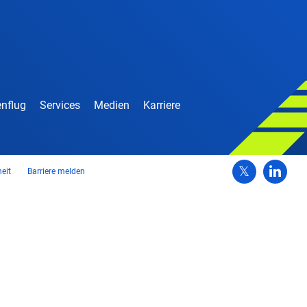
nflug
Services
Medien
Karriere
heit
Barriere melden