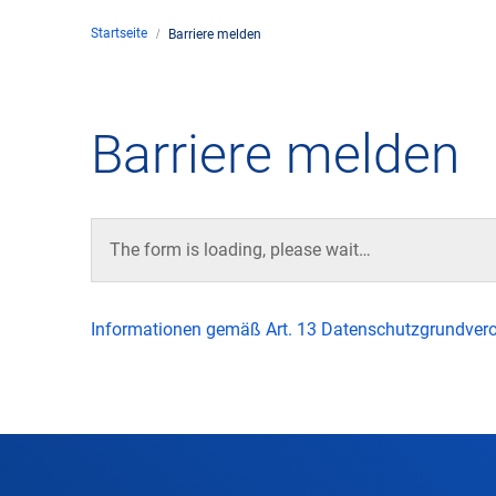
Startseite
Barriere melden
Unte
en
Kontakt
Barriere melden
Stan
Unte
The form is loading, please wait…
Rech
Informationen gemäß Art. 13 Datenschutzgrundver
Zivil
Gesc