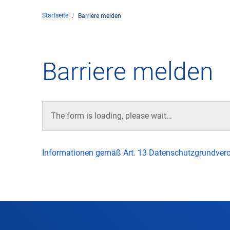
Startseite
Barriere melden
Unte
en
Kontakt
Barriere melden
Stan
Unte
The form is loading, please wait…
Rech
Informationen gemäß Art. 13 Datenschutzgrundver
Zivil
Gesc