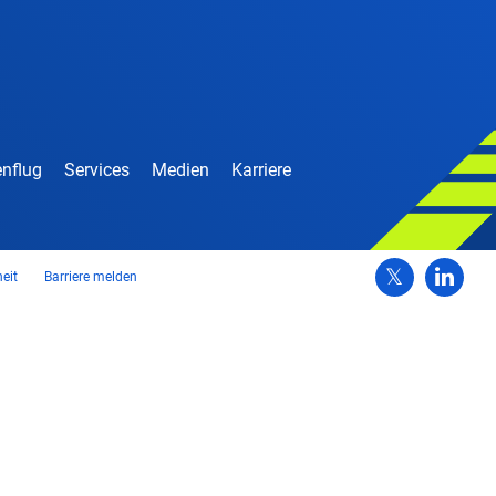
nflug
Services
Medien
Karriere
heit
Barriere melden