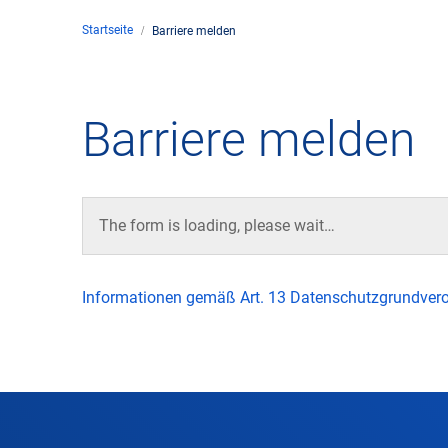
Startseite
Barriere melden
Unte
en
Kontakt
Barriere melden
Stan
Unte
The form is loading, please wait…
Rech
Informationen gemäß Art. 13 Datenschutzgrundver
Zivil
Gesc