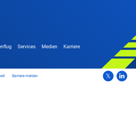
nflug
Services
Medien
Karriere
heit
Barriere melden