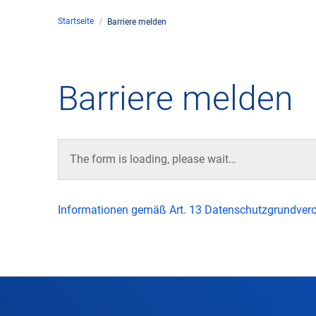
Startseite
Barriere melden
Unte
en
Kontakt
Barriere melden
Stan
Unte
The form is loading, please wait…
Rech
Informationen gemäß Art. 13 Datenschutzgrundver
Zivil
Gesc