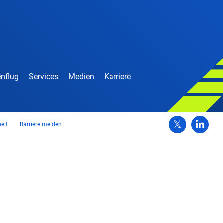
nflug
Services
Medien
Karriere
heit
Barriere melden