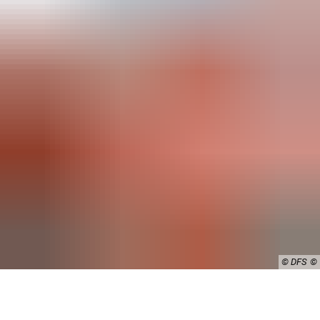
© DFS