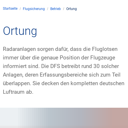
Unternehmen
Startseite
Flugsicherung
Betrieb
Ortung
Flugsicherung
Standorte
Umwelt
Betrieb
Drohnenflug
en
Kontakt
Ortung
Fluglärm
Unternehmen DFS
Services
Checkliste für Dro
Technik
Medien
Allgemeine Luftfah
Klima
Rechtlicher Rahme
Karriere
Radaranlagen sorgen dafür, dass die Fluglotsen
Presse
FAQ zum Drohnenf
Safety
immer über die genaue Position der Flugzeuge
Kommerzielle Luftf
Windenergie
Zivil-militärische
informiert sind. Die DFS betreibt rund 30 solcher
Publikationen
Anträge und Gene
Internationale Zu
Anlagen, deren Erfassungsbereiche sich zum Teil
Freizeitaktivitäte
Umweltmanageme
Geschäftspartner 
Statistiken
Verkehrsmanageme
Forschung und Ent
überlappen. Sie decken den kompletten deutschen
Training
Umwelt vor Ort
Luftraum ab.
Fotos und Filme
Drohnen an Flughä
IFR-/VFR-Informat