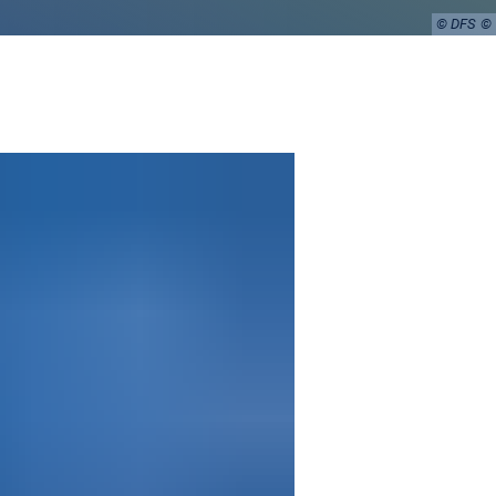
© DFS