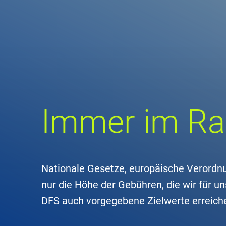
Unte
en
Kontakt
Stan
Immer im R
Unte
Rech
Zivil
Nationale Gesetze, europäische Verordnu
nur die Höhe der Gebühren, die wir für u
Gesc
DFS auch vorgegebene Zielwerte erreich