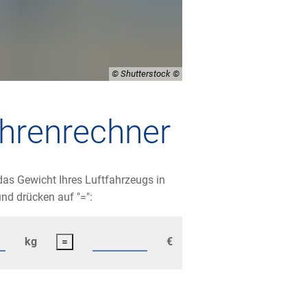
© Shutterstock
hrenrechner
das Gewicht Ihres Luftfahrzeugs in
nd drücken auf "=":
kg
€