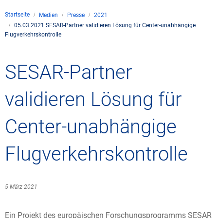
Unternehmen
Startseite
Medien
Presse
2021
Flugsicherung
05.03.2021 SESAR-Partner validieren Lösung für Center-unabhängige
Standorte
Umwelt
Flugverkehrskontrolle
Betrieb
Drohnenflug
en
Kontakt
Fluglärm
Unternehmen DFS
Services
SESAR-Partner
Checkliste für Dro
Technik
Medien
Allgemeine Luftfah
Klima
Rechtlicher Rahme
Karriere
Presse
FAQ zum Drohnenf
Safety
validieren Lösung für
Kommerzielle Luftf
Windenergie
Zivil-militärische
Publikationen
Anträge und Gene
Internationale Zu
Center-unabhängige
Freizeitaktivitäte
Umweltmanageme
Geschäftspartner 
Statistiken
Verkehrsmanageme
Forschung und Ent
Flugverkehrskontrolle
Training
Umwelt vor Ort
Fotos und Filme
Drohnen an Flughä
5 März 2021
IFR-/VFR-Informat
Ein Projekt des europäischen Forschungsprogramms SESAR