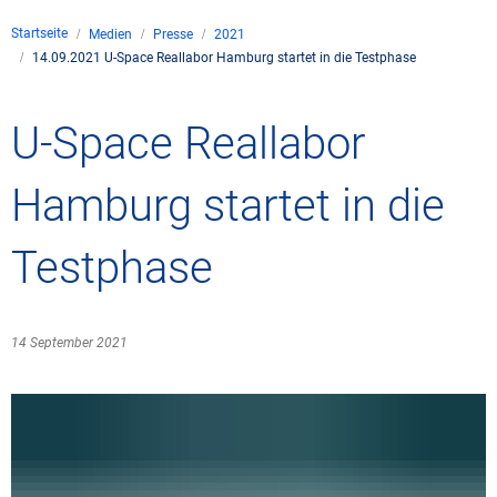
Unternehmen
Startseite
Medien
Presse
2021
Flugsicherung
14.09.2021 U-Space Reallabor Hamburg startet in die Testphase
Standorte
Umwelt
Betrieb
Drohnenflug
en
Kontakt
Fluglärm
Unternehmen DFS
Services
U-Space Reallabor
Checkliste für Dro
Technik
Medien
Allgemeine Luftfah
Klima
Rechtlicher Rahme
Karriere
Hamburg startet in die
Presse
FAQ zum Drohnenf
Safety
Kommerzielle Luftf
Windenergie
Zivil-militärische
Testphase
Publikationen
Anträge und Gene
Internationale Zu
Freizeitaktivitäte
Umweltmanageme
Geschäftspartner 
Statistiken
Verkehrsmanageme
Forschung und Ent
14 September 2021
Training
Umwelt vor Ort
Fotos und Filme
Drohnen an Flughä
IFR-/VFR-Informat