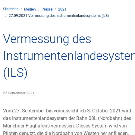
Unternehmen
Startseite
Medien
Presse
2021
Flugsicherung
27.09.2021 Vermessung des Instrumentenlandesystems (ILS)
Standorte
Umwelt
Betrieb
Drohnenflug
en
Kontakt
Fluglärm
Unternehmen DFS
Services
Vermessung des
Checkliste für Dro
Technik
Medien
Allgemeine Luftfah
Klima
Rechtlicher Rahme
Karriere
Instrumentenlandesyst
Presse
FAQ zum Drohnenf
Safety
Kommerzielle Luftf
Windenergie
Zivil-militärische
(ILS)
Publikationen
Anträge und Gene
Internationale Zu
Freizeitaktivitäte
Umweltmanageme
Geschäftspartner 
Statistiken
Verkehrsmanageme
Forschung und Ent
27 September 2021
Training
Umwelt vor Ort
Fotos und Filme
Drohnen an Flughä
Vom 27. September bis voraussichtlich 3. Oktober 2021 wird
IFR-/VFR-Informat
das Instrumentenlandesystem der Bahn 08L (Nordbahn) des
Münchner Flughafens vermessen. Dieses System wird von
Piloten genutzt, die die Nordbahn von Westen her anfliegen.