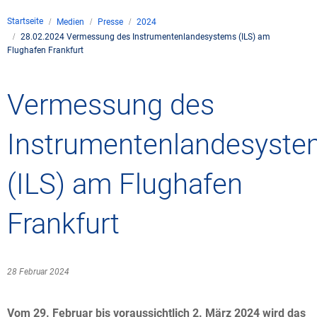
Unternehmen
Startseite
Medien
Presse
2024
Flugsicherung
28.02.2024 Vermessung des Instrumentenlandesystems (ILS) am
Standorte
Umwelt
Flughafen Frankfurt
Betrieb
Drohnenflug
en
Kontakt
Fluglärm
Unternehmen DFS
Services
Vermessung des
Checkliste für Dro
Technik
Medien
Allgemeine Luftfah
Klima
Rechtlicher Rahme
Karriere
Presse
FAQ zum Drohnenf
Safety
Instrumentenlandesyst
Kommerzielle Luftf
Windenergie
Zivil-militärische
Publikationen
Anträge und Gene
Internationale Zu
(ILS) am Flughafen
Freizeitaktivitäte
Umweltmanageme
Geschäftspartner 
Statistiken
Verkehrsmanageme
Forschung und Ent
Frankfurt
Training
Umwelt vor Ort
Fotos und Filme
Drohnen an Flughä
28 Februar 2024
IFR-/VFR-Informat
Vom 29. Februar bis voraussichtlich 2. März 2024 wird das