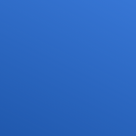
Services
Medien
Karriere
rohnenpiloten
Allgemeine Luftfahrt
Presse
nflug
Kommerzielle Luftfahrt
Publikationen
nehmigungen
Freizeitaktivitäten und Genehmigungen
Statistiken
ment für Drohnen
Training
Fotos und Filme
häfen
IFR-/VFR-Informationen