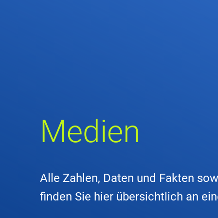
Untern
Kontakt
Stando
Unter
Medien
Rechtl
Zivil-
Alle Zahlen, Daten und Fakten sow
Geschä
finden Sie hier übersichtlich an ei