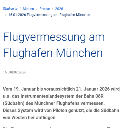
Unternehmen
Startseite
Medien
Presse
2026
Flugsicherung
16.01.2026 Flugvermessung am Flughafen München
Standorte
Umwelt
Betrieb
Drohnenflug
en
Kontakt
Fluglärm
Unternehmen DFS
Services
Flugvermessung am
Checkliste für Dro
Technik
Medien
Allgemeine Luftfah
Klima
Rechtlicher Rahme
Karriere
Flughafen München
Presse
FAQ zum Drohnenf
Safety
Kommerzielle Luftf
Windenergie
Zivil-militärische
Publikationen
Anträge und Gene
Internationale Zu
16 Januar 2026
Freizeitaktivitäte
Umweltmanageme
Geschäftspartner 
Statistiken
Verkehrsmanageme
Forschung und Ent
Vom 19. Januar bis voraussichtlich 21. Januar 2026 wird
Training
Umwelt vor Ort
u.a. das Instrumentenlandesystem der Bahn 08R
Fotos und Filme
Drohnen an Flughä
(Südbahn) des Münchner Flughafens vermessen.
Dieses System wird von Piloten genutzt, die die Südbahn
IFR-/VFR-Informat
von Westen her anfliegen.