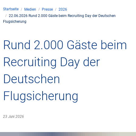
Unternehmen
Startseite
Medien
Presse
2026
Flugsicherung
22.06.2026 Rund 2.000 Gäste beim Recruiting Day der Deutschen
Standorte
Umwelt
Flugsicherung
Betrieb
Drohnenflug
en
Kontakt
Fluglärm
Unternehmen DFS
Services
Rund 2.000 Gäste beim
Checkliste für Dro
Technik
Medien
Allgemeine Luftfah
Klima
Rechtlicher Rahme
Karriere
Presse
FAQ zum Drohnenf
Safety
Recruiting Day der
Kommerzielle Luftf
Windenergie
Zivil-militärische
Publikationen
Anträge und Gene
Internationale Zu
Deutschen
Freizeitaktivitäte
Umweltmanageme
Geschäftspartner 
Statistiken
Verkehrsmanageme
Forschung und Ent
Flugsicherung
Training
Umwelt vor Ort
Fotos und Filme
Drohnen an Flughä
23 Juni 2026
IFR-/VFR-Informat