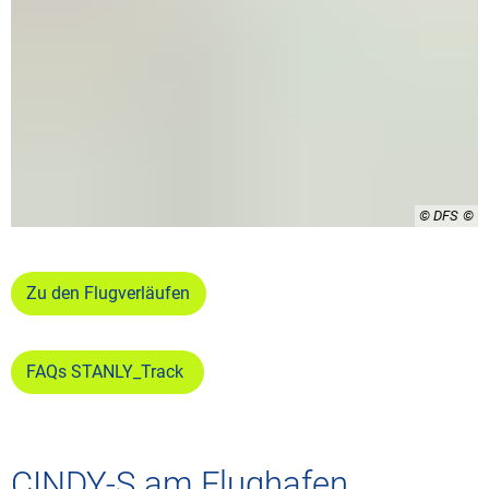
© DFS
Zu den Flugverläufen
FAQs STANLY_Track
CINDY-S am Flughafen