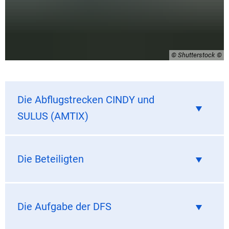
© Shutterstock
Die Abflugstrecken CINDY und
SULUS (AMTIX)
Die Beteiligten
Die Aufgabe der DFS