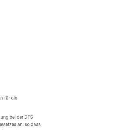
Services
Medien
Karriere
 Drohnenpiloten
Allgemeine Luftfahrt
Presse
enflug
Kommerzielle Luftfahrt
Publikationen
Genehmigungen
Freizeitaktivitäten und Genehmigungen
Statistiken
ement für Drohnen
Training
Fotos und Filme
n für die
ughäfen
IFR-/VFR-Informationen
agung bei der DFS
gesetzes an, so dass