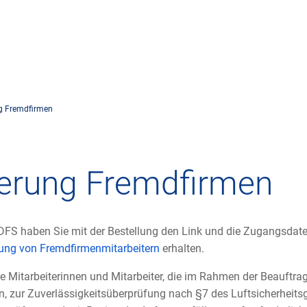
rnehmen
Flugsicherung
Umwelt
Drohnenflug
ng Fremdfirmen
dorte
Betrieb
Fluglärm
Checkliste für
rnehmen DFS
Technik
Klima
FAQ zum Drohn
ierung Fremdfirmen
tlicher Rahmen
Safety
Windenergie
Anträge und 
-militärische Zusammenarbeit
Internationale Zusammenarbeit
Umweltmanagement
Verkehrsmanag
DFS haben Sie mit der Bestellung den Link und die Zugangsdate
erung von Fremdfirmenmitarbeitern
erhalten.
häftspartner DFS
Forschung und Entwicklung
Umwelt vor Ort
Drohnen an Fl
hre Mitarbeiterinnen und Mitarbeiter, die im Rahmen der Beauftr
n, zur Zuverlässigkeitsüberprüfung nach §7 des Luftsicherheits