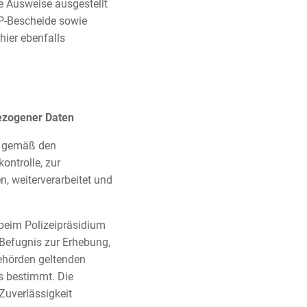
e Ausweise ausgestellt
P-Bescheide sowie
ier ebenfalls
ezogener Daten
H gemäß den
ntrolle, zur
, weiterverarbeitet und
beim Polizeipräsidium
 Befugnis zur Erhebung,
ehörden geltenden
s bestimmt. Die
Zuverlässigkeit