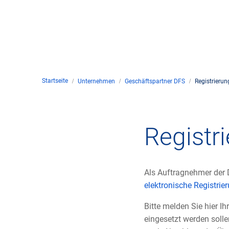
Unte
en
Kontakt
Startseite
Unternehmen
Geschäftspartner DFS
Registrieru
Stan
Unte
Registrierung
Registr
Rech
Fremdfirmen
Zivil
Als Auftragnehmer der 
elektronische Registri
Gesc
Bitte melden Sie hier I
eingesetzt werden solle