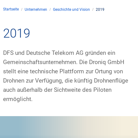
Unternehmen
Startseite
Unternehmen
Geschichte und Vision
2019
Flugsicherung
Standorte
Umwelt
Betrieb
Drohnenflug
en
Kontakt
2019
Fluglärm
Unternehmen DFS
Services
Checkliste für Dro
Technik
Medien
Allgemeine Luftfah
Klima
Rechtlicher Rahme
Karriere
DFS und Deutsche Telekom AG gründen ein
Presse
FAQ zum Drohnenf
Safety
Gemeinschaftsunternehmen. Die Droniq GmbH
Kommerzielle Luftf
Windenergie
Zivil-militärische
stellt eine technische Plattform zur Ortung von
Publikationen
Anträge und Gene
Internationale Zu
Drohnen zur Verfügung, die künftig Drohnenflüge
Freizeitaktivitäte
Umweltmanageme
Geschäftspartner 
Statistiken
Verkehrsmanageme
Forschung und Ent
auch außerhalb der Sichtweite des Piloten
Training
Umwelt vor Ort
ermöglicht.
Fotos und Filme
Drohnen an Flughä
IFR-/VFR-Informat