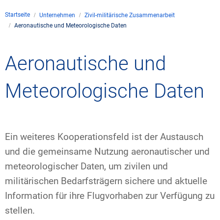
Unternehmen
Startseite
Unternehmen
Zivil-militärische Zusammenarbeit
Flugsicherung
Aeronautische und Meteorologische Daten
Standorte
Umwelt
Betrieb
Drohnenflug
en
Kontakt
Fluglärm
Unternehmen DFS
Services
Aeronautische und
Checkliste für Dro
Technik
Medien
Allgemeine Luftfah
Klima
Rechtlicher Rahme
Karriere
Meteorologische Daten
Presse
FAQ zum Drohnenf
Safety
Kommerzielle Luftf
Windenergie
Zivil-militärische
Publikationen
Anträge und Gene
Internationale Zu
Freizeitaktivitäte
Umweltmanageme
Geschäftspartner 
Ein weiteres Kooperationsfeld ist der Austausch
Statistiken
Verkehrsmanageme
Forschung und Ent
und die gemeinsame Nutzung aeronautischer und
Training
Umwelt vor Ort
meteorologischer Daten, um zivilen und
Fotos und Filme
Drohnen an Flughä
militärischen Bedarfsträgern sichere und aktuelle
IFR-/VFR-Informat
Information für ihre Flugvorhaben zur Verfügung zu
stellen.