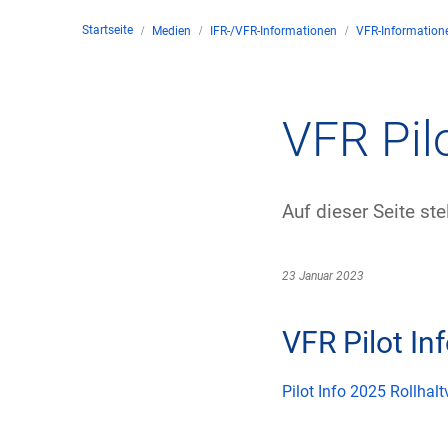
Startseite
Medien
IFR-/VFR-Informationen
VFR-Information
Untern
Kontakt
VFR Pil
Stando
Auf dieser Seite ste
Unter
Rechtl
23 Januar 2023
Zivil-
VFR Pilot In
Geschä
Pilot Info 2025 Rollhal