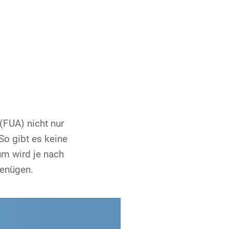
Services
Medien
Karriere
 Drohnenpiloten
Allgemeine Luftfahrt
Presse
enflug
Kommerzielle Luftfahrt
Publikationen
(FUA) nicht nur
So gibt es keine
Genehmigungen
Freizeitaktivitäten und Genehmigungen
Statistiken
aum wird je nach
ement für Drohnen
Training
Fotos und Filme
genügen.
ughäfen
IFR-/VFR-Informationen