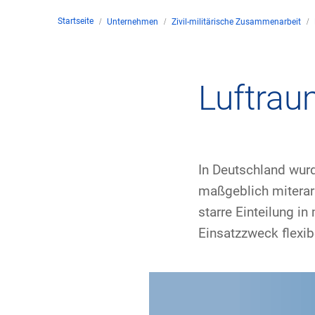
Startseite
Unternehmen
Zivil-militärische Zusammenarbeit
Unte
en
Kontakt
Luftra
Stan
Unte
In Deutschland wurd
maßgeblich miterarb
Rech
starre Einteilung i
Zivil
Einsatzzweck flexib
Gesc