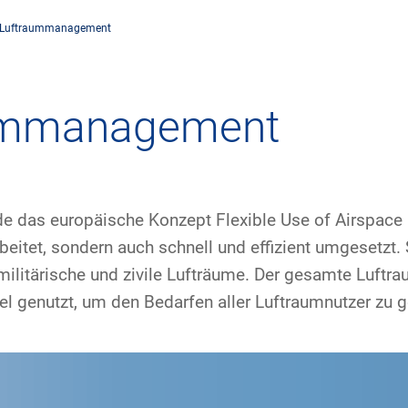
Luftraummanagement
rnehmen
Flugsicherung
Umwelt
Drohnenflug
ummanagement
dorte
Betrieb
Fluglärm
Checkliste für
rnehmen DFS
Technik
Klima
FAQ zum Drohn
e das europäische Konzept Flexible Use of Airspace 
eitet, sondern auch schnell und effizient umgesetzt. 
tlicher Rahmen
Safety
Windenergie
Anträge und 
n militärische und zivile Lufträume. Der gesamte Luftr
-militärische Zusammenarbeit
Internationale Zusammenarbeit
Umweltmanagement
Verkehrsmanag
el genutzt, um den Bedarfen aller Luftraumnutzer zu 
häftspartner DFS
Forschung und Entwicklung
Umwelt vor Ort
Drohnen an Fl