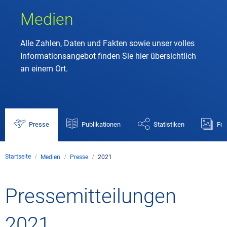
Medien
Alle Zahlen, Daten und Fakten sowie unser volles
Informationsangebot finden Sie hier übersichtlich
an einem Ort.
Presse
Publikationen
Statistiken
Fot
Startseite
Medien
Presse
2021
Pressemitteilungen
2021