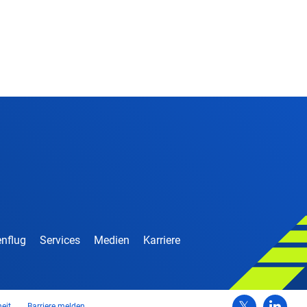
nflug
Services
Medien
Karriere
heit
Barriere melden