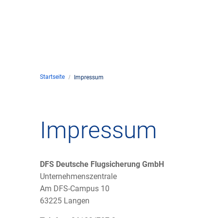
Unte
en
Kontakt
Startseite
Impressum
Stan
Unte
Impressum
Impressum
Rech
Zivil
DFS Deutsche Flugsicherung GmbH
Unternehmenszentrale
Gesc
Am DFS-Campus 10
63225 Langen