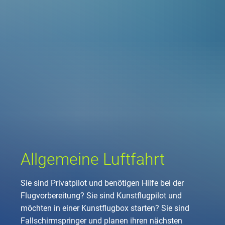
Unternehmen
Flugsicherung
Standorte
Umwelt
Betrieb
Drohnenflug
en
Kontakt
Fluglärm
Unternehmen DFS
Services
Checkliste für Dro
Technik
Medien
Allgemeine Luftfah
Klima
Rechtlicher Rahme
Karriere
Presse
FAQ zum Drohnenf
Safety
Kommerzielle Luftf
Windenergie
Zivil-militärische
Publikationen
Anträge und Gene
Internationale Zu
Freizeitaktivitäte
Umweltmanageme
Geschäftspartner 
Statistiken
Verkehrsmanageme
Forschung und Ent
Allgemeine Luftfahrt
Training
Umwelt vor Ort
Fotos und Filme
Drohnen an Flughä
Sie sind Privatpilot und benötigen Hilfe bei der
IFR-/VFR-Informat
Flugvorbereitung? Sie sind Kunstflugpilot und
möchten in einer Kunstflugbox starten? Sie sind
Fallschirmspringer und planen ihren nächsten