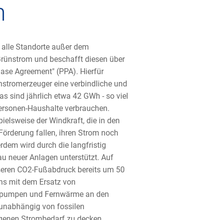
m
 alle Standorte außer dem
rünstrom und beschafft diesen über
ase Agreement" (PPA). Hierfür
nstromerzeuger eine verbindliche und
s sind jährlich etwa 42 GWh - so viel
Personen-Haushalte verbrauchen.
elsweise der Windkraft, die in den
örderung fallen, ihren Strom noch
rdem wird durch die langfristig
 neuer Anlagen unterstützt. Auf
nseren CO2-Fußabdruck bereits um 50
ns mit dem Ersatz von
pumpen und Fernwärme an den
 unabhängig von fossilen
igenen Strombedarf zu decken,