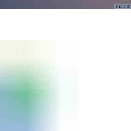
© DFS