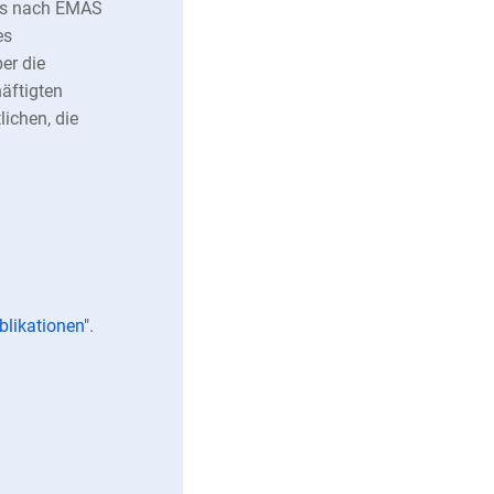
ems nach EMAS
es
er die
äftigten
ichen, die
likationen"
.