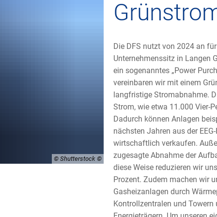
Grünstro
Die DFS nutzt von 2024 an für
Unternehmenssitz in Langen G
ein sogenanntes „Power Purch
vereinbaren wir mit einem Grü
langfristige Stromabnahme. Da
Strom, wie etwa 11.000 Vier-
Dadurch können Anlagen beispi
nächsten Jahren aus der EEG-F
wirtschaftlich verkaufen. Auße
zugesagte Abnahme der Aufbau
© Shutterstock
diese Weise reduzieren wir u
Prozent. Zudem machen wir u
Gasheizanlagen durch Wärme
Kontrollzentralen und Towern
Energieträgern. Um unseren e