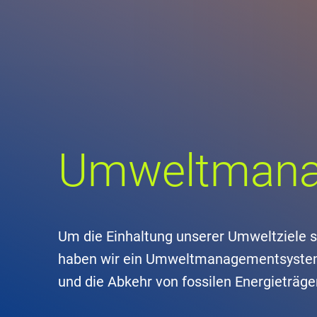
Unte
en
Kontakt
Stan
Umweltman
Unte
Rech
Zivil
Um die Einhaltung unserer Umweltziele 
haben wir ein Umweltmanagementsystem
Gesc
und die Abkehr von fossilen Energieträger