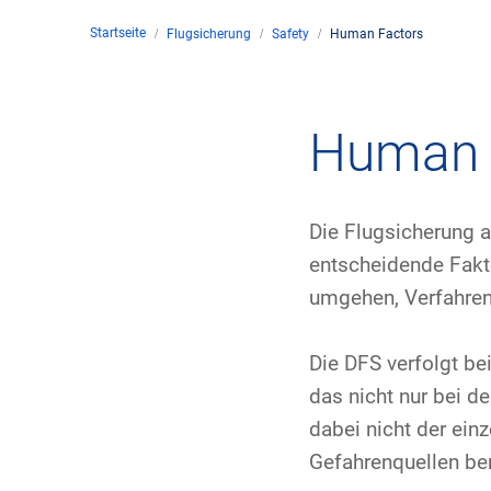
Startseite
Flugsicherung
Safety
Human Factors
Untern
Kontakt
Human 
Stando
Die Flugsicherung a
Unter
entscheidende Fakt
umgehen, Verfahren
Rechtl
Zivil-
Die DFS verfolgt b
das nicht nur bei d
Geschä
dabei nicht der ein
Gefahrenquellen be