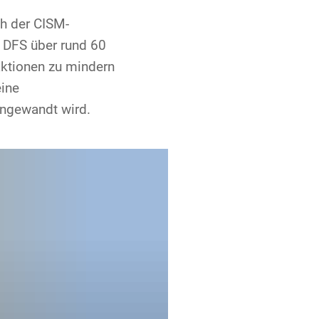
ch der CISM-
e DFS über rund 60
eaktionen zu mindern
eine
angewandt wird.