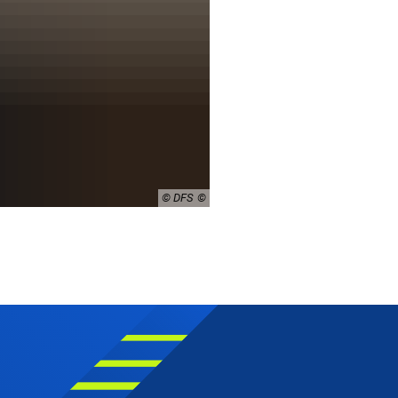
© DFS