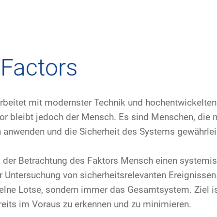
ehmen
Flugsicherung
Umwelt
Drohnenflug
Factors
rte
Betrieb
Fluglärm
Checkliste für D
rbeitet mit modernster Technik und hochentwickelten
nehmen DFS
Technik
Klima
FAQ zum Drohne
or bleibt jedoch der Mensch. Es sind Menschen, die m
 anwenden und die Sicherheit des Systems gewährlei
icher Rahmen
Safety
Windenergie
Anträge und Ge
militärische Zusammenarbeit
Internationale Zusammenarbeit
Umweltmanagement
Verkehrsmanage
ei der Betrachtung des Faktors Mensch einen systemi
er Untersuchung von sicherheitsrelevanten Ereignissen
ftspartner DFS
Forschung und Entwicklung
Umwelt vor Ort
Drohnen an Flug
zelne Lotse, sondern immer das Gesamtsystem. Ziel i
reits im Voraus zu erkennen und zu minimieren.