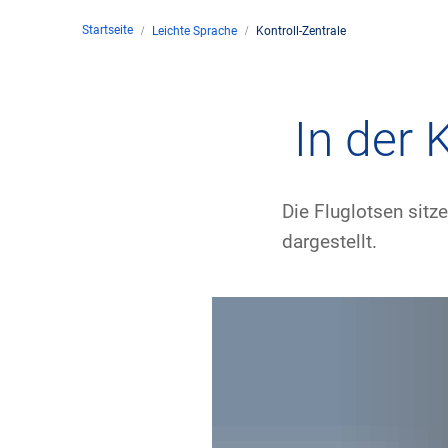
Startseite
Leichte Sprache
Kontroll-Zentrale
Untern
Kontakt
In der K
Stando
Die Fluglotsen sitz
Unter
dargestellt.
Rechtl
Zivil-
Geschä