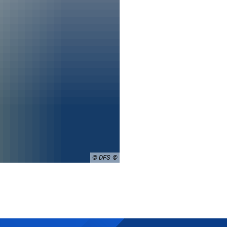
© DFS