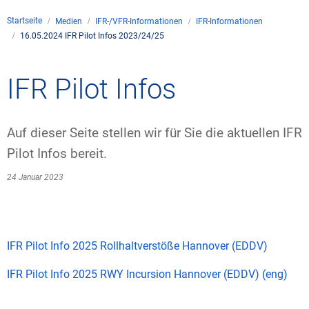
Unternehmen
Startseite
Medien
IFR-/VFR-Informationen
IFR-Informationen
Flugsicherung
16.05.2024 IFR Pilot Infos 2023/24/25
Standorte
Umwelt
Betrieb
Drohnenflug
Kontakt
Fluglärm
Unternehmen DFS
Services
IFR Pilot Infos
Checkliste für Drohn
Technik
Medien
Allgemeine Luftfahrt
Klima
Rechtlicher Rahmen
Karriere
Presse
FAQ zum Drohnenflu
Safety
Auf dieser Seite stellen wir für Sie die aktuellen IFR
Kommerzielle Luftfa
Windenergie
Zivil-militärische Z
Pilot Infos bereit.
Publikationen
Anträge und Geneh
Internationale Zusa
24 Januar 2023
Freizeitaktivitäten
Umweltmanagement
Geschäftspartner D
Statistiken
Verkehrsmanagement
Forschung und Entw
Training
Umwelt vor Ort
Fotos und Filme
Drohnen an Flughäf
IFR Pilot Info 2025 Rollhaltverstöße Hannover (EDDV)
IFR-/VFR-Informatio
IFR Pilot Info 2025 RWY Incursion Hannover (EDDV) (eng)