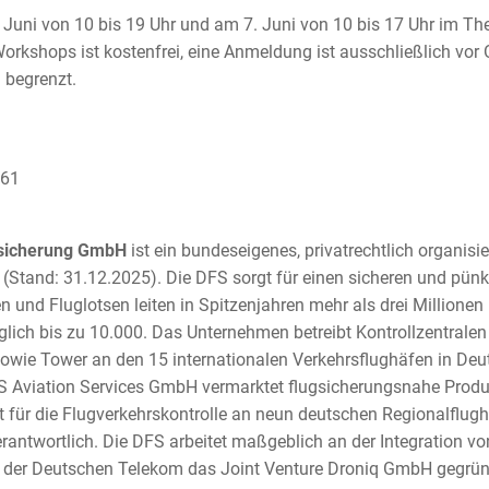
 Juni von 10 bis 19 Uhr und am 7. Juni von 10 bis 17 Uhr im The
orkshops ist kostenfrei, eine Anmeldung ist ausschließlich vor 
d begrenzt.
4161
sicherung GmbH
ist ein bundeseigenes, privatrechtlich organis
 (Stand: 31.12.2025). Die DFS sorgt für einen sicheren und pünkt
n und Fluglotsen leiten in Spitzenjahren mehr als drei Millionen
lich bis zu 10.000. Das Unternehmen betreibt Kontrollzentralen
ie Tower an den 15 internationalen Verkehrsflughäfen in Deu
S Aviation Services GmbH vermarktet flugsicherungsnahe Prod
st für die Flugverkehrskontrolle an neun deutschen Regionalflu
rantwortlich. Die DFS arbeitet maßgeblich an der Integration v
t der Deutschen Telekom das Joint Venture Droniq GmbH gegrün