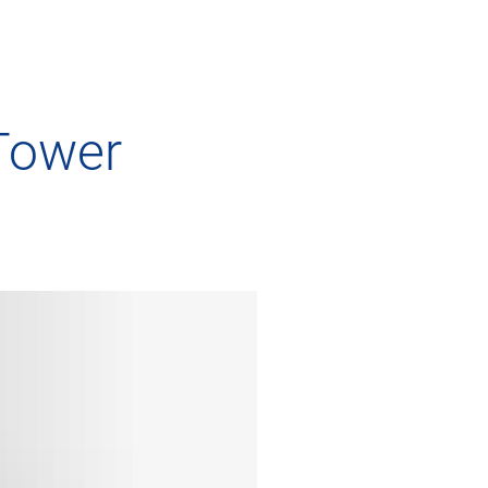
Services
Medien
Karriere
Tower
 Drohnenpiloten
Allgemeine Luftfahrt
Presse
enflug
Kommerzielle Luftfahrt
Publikationen
Genehmigungen
Freizeitaktivitäten und Genehmigungen
Statistiken
ement für Drohnen
Training
Fotos und Filme
ughäfen
IFR-/VFR-Informationen