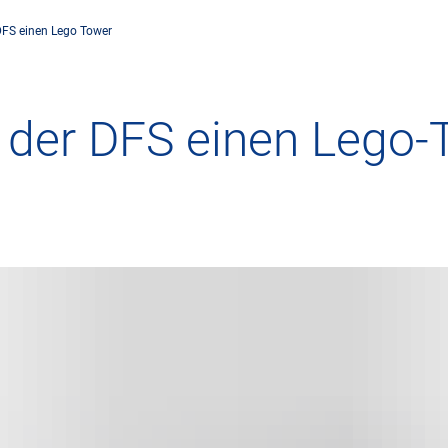
DFS einen Lego Tower
rnehmen
Flugsicherung
Umwelt
Drohnenflug
 der DFS einen Lego-
dorte
Betrieb
Fluglärm
Checkliste für
rnehmen DFS
Technik
Klima
FAQ zum Drohn
tlicher Rahmen
Safety
Windenergie
Anträge und 
-militärische Zusammenarbeit
Internationale Zusammenarbeit
Umweltmanagement
Verkehrsmanag
häftspartner DFS
Forschung und Entwicklung
Umwelt vor Ort
Drohnen an Fl