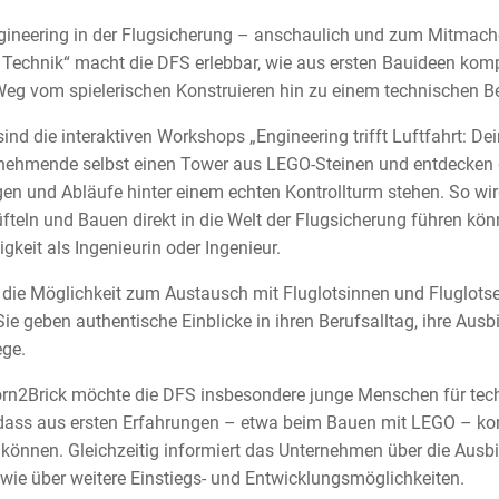
ngineering in der Flugsicherung – anschaulich und zum Mitmac
Technik“ macht die DFS erlebbar, wie aus ersten Bauideen kom
Weg vom spielerischen Konstruieren hin zu einem technischen Be
sind die interaktiven Workshops „Engineering trifft Luftfahrt: De
lnehmende selbst einen Tower aus LEGO-Steinen und entdecken 
n und Abläufe hinter einem echten Kontrollturm stehen. So wird
eln und Bauen direkt in die Welt der Flugsicherung führen könn
gkeit als Ingenieurin oder Ingenieur.
 die Möglichkeit zum Austausch mit Fluglotsinnen und Fluglots
ie geben authentische Einblicke in ihren Berufsalltag, ihre Ausb
ege.
 Born2Brick möchte die DFS insbesondere junge Menschen für tec
 dass aus ersten Erfahrungen – etwa beim Bauen mit LEGO – kon
können. Gleichzeitig informiert das Unternehmen über die Ausbi
wie über weitere Einstiegs- und Entwicklungsmöglichkeiten.