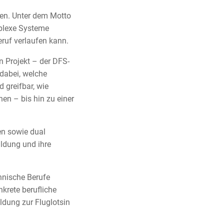
hen. Unter dem Motto
plexe Systeme
ruf verlaufen kann.
in Projekt – der DFS-
dabei, welche
 greifbar, wie
en – bis hin zu einer
en sowie dual
ildung und ihre
hnische Berufe
krete berufliche
ldung zur Fluglotsin