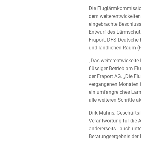
Die Fluglärmkommission
dem weiterentwickelten 
eingebrachte Beschlu
Entwurf des Lärmschutz
Fraport, DFS Deutsche 
und ländlichen Raum (
„Das weiterentwickelte B
flüssiger Betrieb am Fl
der Fraport AG. „Die F
vergangenen Monaten in
ein umfangreiches Lärm
alle weiteren Schritte a
Dirk Mahns, Geschäftsf
Verantwortung für die A
andererseits - auch u
Beratungsergebnis der 