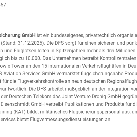
557
gsicherung GmbH
ist ein bundeseigenes, privatrechtlich organis
 (Stand: 31.12.2025). Die DFS sorgt für einen sicheren und pünkt
n und Fluglotsen leiten in Spitzenjahren mehr als drei Millionen
lich bis zu 10.000. Das Unternehmen betreibt Kontrollzentralen
ie Tower an den 15 internationalen Verkehrsflughäfen in Deu
S Aviation Services GmbH vermarktet flugsicherungsnahe Prod
st für die Flugverkehrskontrolle an neun deutschen Regionalflu
rantwortlich. Die DFS arbeitet maßgeblich an der Integration v
t der Deutschen Telekom das Joint Venture Droniq GmbH gegrün
Eisenschmidt GmbH vertreibt Publikationen und Produkte für die
ining (KAT) bildet militärisches Flugsicherungspersonal aus, u
 Services bietet Flugvermessungsdienstleistungen an.