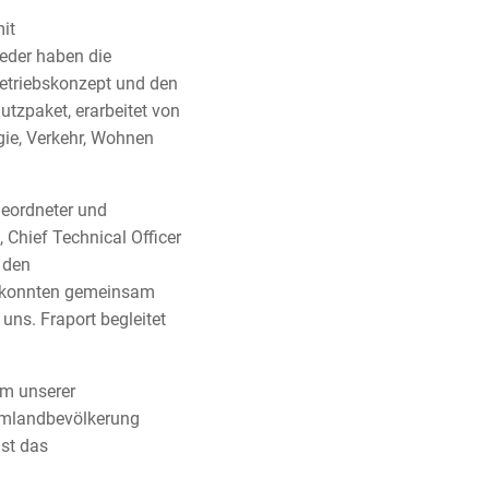
it
ieder haben die
triebskonzept und den
tzpaket, erarbeitet von
gie, Verkehr, Wohnen
 geordneter und
 Chief Technical Officer
 den
d konnten gemeinsam
uns. Fraport begleitet
Um unserer
 Umlandbevölkerung
st das