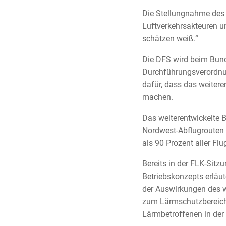
Die Stellungnahme des 
Luftverkehrsakteuren u
schätzen weiß.“
Die DFS wird beim Bund
Durchführungsverordnun
dafür, dass das weitere
machen.
Das weiterentwickelte B
Nordwest-Abflugrouten 
als 90 Prozent aller F
Bereits in der FLK-Sitz
Betriebskonzepts erläu
der Auswirkungen des w
zum Lärmschutzbereich.
Lärmbetroffenen in der 