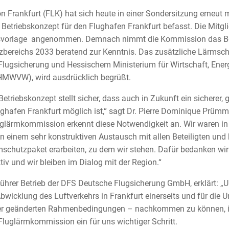
 Frankfurt (FLK) hat sich heute in einer Sondersitzung erneut m
Betriebskonzept für den Flughafen Frankfurt befasst. Die Mitgl
ssvorlage angenommen. Demnach nimmt die Kommission das Be
bereichs 2033 beratend zur Kenntnis. Das zusätzliche Lärmschu
Flugsicherung und Hessischem Ministerium für Wirtschaft, Ener
HMWVW), wird ausdrücklich begrüßt.
etriebskonzept stellt sicher, dass auch in Zukunft ein sicherer,
ughafen Frankfurt möglich ist,“ sagt Dr. Pierre Dominique Prümm,
luglärmkommission erkennt diese Notwendigkeit an. Wir waren in
 einem sehr konstruktiven Austausch mit allen Beteiligten un
schutzpaket erarbeiten, zu dem wir stehen. Dafür bedanken wir 
ktiv und wir bleiben im Dialog mit der Region.“
ührer Betrieb der DFS Deutsche Flugsicherung GmbH, erklärt: „
bwicklung des Luftverkehrs in Frankfurt einerseits und für die
nter geänderten Rahmenbedingungen – nachkommen zu können, i
Fluglärmkommission ein für uns wichtiger Schritt.