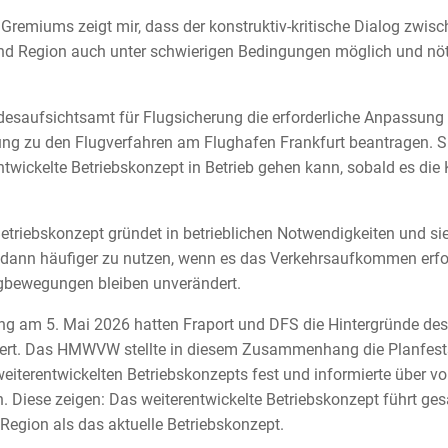
Gremiums zeigt mir, dass der konstruktiv-kritische Dialog zwis
nd Region auch unter schwierigen Bedingungen möglich und nötig
esaufsichtsamt für Flugsicherung die erforderliche Anpassung 
g zu den Flugverfahren am Flughafen Frankfurt beantragen. Si
ntwickelte Betriebskonzept in Betrieb gehen kann, sobald es di
etriebskonzept gründet in betrieblichen Notwendigkeiten und sie
dann häufiger zu nutzen, wenn es das Verkehrsaufkommen erfo
lugbewegungen bleiben unverändert.
ung am 5. Mai 2026 hatten Fraport und DFS die Hintergründe des
tert. Das HMWVW stellte in diesem Zusammenhang die Planfest
eiterentwickelten Betriebskonzepts fest und informierte über v
 Diese zeigen: Das weiterentwickelte Betriebskonzept führt ge
Region als das aktuelle Betriebskonzept.