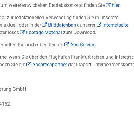
zum weiterentwickelten Betriebskonzept finden Sie
hier
.
rial zur redaktionellen Verwendung finden Sie in unserem
 aktuell oder in der
Bilddatenbank
unserer
Internetseite
.
ostenloses
Footage-Material
zum Download.
erhalten Sie auch über den ots
Abo-Service
.
rne, wenn Sie über den Flughafen Frankfurt reisen und Interess
inden Sie die
Ansprechpartner
der Fraport-Unternehmenskomm
herung GmbH
-4162