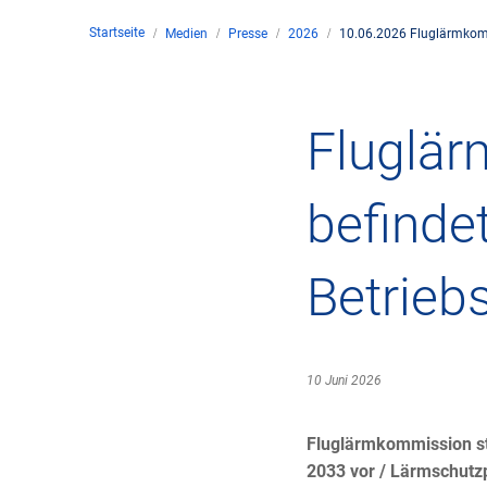
Startseite
Medien
Presse
2026
10.06.2026 Fluglärmkomm
Unte
en
Kontakt
Fluglär
Stan
befinde
Unte
Betrieb
Rech
Zivil
10 Juni 2026
Gesc
Fluglärmkommission st
2033 vor / Lärmschutzp