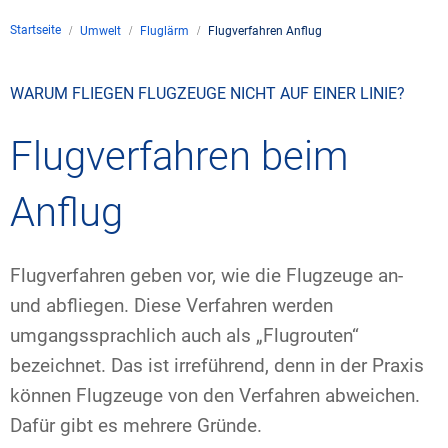
Unternehmen
Startseite
Umwelt
Fluglärm
Flugverfahren Anflug
Flugsicherung
Standorte
Umwelt
Betrieb
Drohnenflug
en
Kontakt
WARUM FLIEGEN FLUGZEUGE NICHT AUF EINER LINIE?
Fluglärm
Unternehmen DFS
Services
Checkliste für Dro
Technik
Medien
Flugverfahren beim
Allgemeine Luftfah
Klima
Rechtlicher Rahme
Karriere
Presse
FAQ zum Drohnenf
Safety
Anflug
Kommerzielle Luftf
Windenergie
Zivil-militärische
Publikationen
Anträge und Gene
Internationale Zu
Freizeitaktivitäte
Umweltmanageme
Geschäftspartner 
Flugverfahren geben vor, wie die Flugzeuge an-
Statistiken
Verkehrsmanageme
Forschung und Ent
und abfliegen. Diese Verfahren werden
Training
Umwelt vor Ort
umgangssprachlich auch als „Flugrouten“
Fotos und Filme
Drohnen an Flughä
bezeichnet. Das ist irreführend, denn in der Praxis
IFR-/VFR-Informat
können Flugzeuge von den Verfahren abweichen.
Dafür gibt es mehrere Gründe.