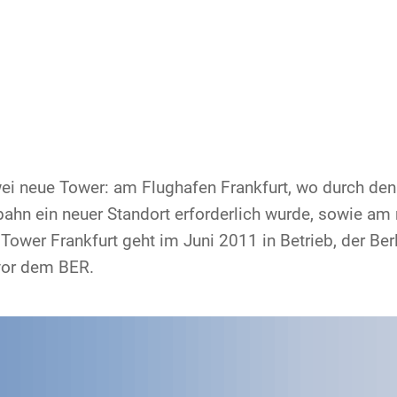
rnehmen
Flugsicherung
Umwelt
Drohnenflug
dorte
Betrieb
Fluglärm
Checkliste für
wei neue Tower: am Flughafen Frankfurt, wo durch den
rnehmen DFS
Technik
Klima
FAQ zum Drohn
ahn ein neuer Standort erforderlich wurde, sowie am 
Tower Frankfurt geht im Juni 2011 in Betrieb, der Be
tlicher Rahmen
Safety
Windenergie
Anträge und 
 vor dem BER.
-militärische Zusammenarbeit
Internationale Zusammenarbeit
Umweltmanagement
Verkehrsmanag
häftspartner DFS
Forschung und Entwicklung
Umwelt vor Ort
Drohnen an Fl