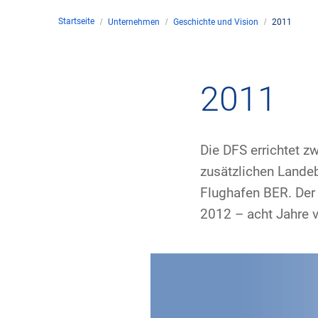
Startseite
Unternehmen
Geschichte und Vision
2011
Unte
en
Kontakt
2011
Stan
Die DFS errichtet z
Unte
zusätzlichen Landeb
Flughafen BER. Der 
Rech
2012 – acht Jahre
Zivil
Gesc