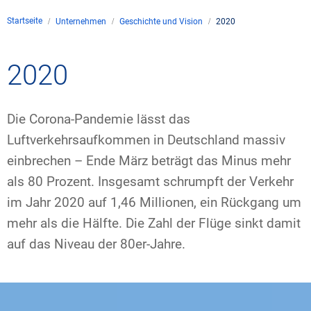
Unternehmen
Startseite
Unternehmen
Geschichte und Vision
2020
Flugsicherung
Standorte
Umwelt
Betrieb
Drohnenflug
en
Kontakt
2020
Fluglärm
Unternehmen DFS
Services
Checkliste für Dro
Technik
Medien
Allgemeine Luftfah
Klima
Rechtlicher Rahme
Karriere
Die Corona-Pandemie lässt das
Presse
FAQ zum Drohnenf
Safety
Luftverkehrsaufkommen in Deutschland massiv
Kommerzielle Luftf
Windenergie
Zivil-militärische
einbrechen – Ende März beträgt das Minus mehr
Publikationen
Anträge und Gene
Internationale Zu
als 80 Prozent. Insgesamt schrumpft der Verkehr
Freizeitaktivitäte
Umweltmanageme
Geschäftspartner 
Statistiken
Verkehrsmanageme
Forschung und Ent
im Jahr 2020 auf 1,46 Millionen, ein Rückgang um
Training
Umwelt vor Ort
mehr als die Hälfte. Die Zahl der Flüge sinkt damit
Fotos und Filme
Drohnen an Flughä
auf das Niveau der 80er-Jahre.
IFR-/VFR-Informat