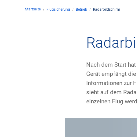
Startseite
Flugsicherung
Betrieb
Radarbildschirm
Unte
en
Kontakt
Radarbi
Stan
Nach dem Start hat 
Unte
Gerät empfängt die 
Informationen zur 
Rech
sieht auf dem Radar
Zivil
einzelnen Flug werd
Gesc