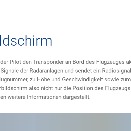
rnehmen
Flugsicherung
Umwelt
Drohnenflug
ldschirm
dorte
Betrieb
Fluglärm
Checkliste für
der Pilot den Transponder an Bord des Flugzeuges akt
rnehmen DFS
Technik
Klima
FAQ zum Drohn
Signale der Radaranlagen und sendet ein Radiosignal 
Flugnummer, zu Höhe und Geschwindigkeit sowie zum 
tlicher Rahmen
Safety
Windenergie
Anträge und 
bildschirm also nicht nur die Position des Flugzeug
-militärische Zusammenarbeit
Internationale Zusammenarbeit
Umweltmanagement
Verkehrsmanag
en weitere Informationen dargestellt.
häftspartner DFS
Forschung und Entwicklung
Umwelt vor Ort
Drohnen an Fl