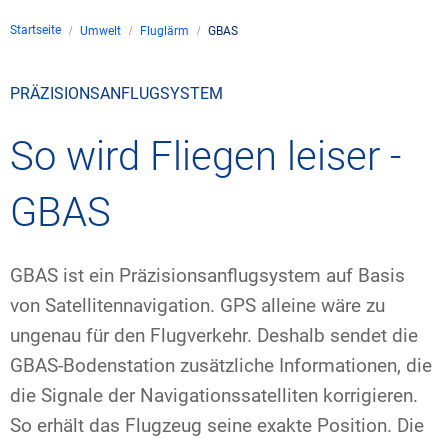
Unternehmen
Startseite
Umwelt
Fluglärm
GBAS
Flugsicherung
Standorte
Umwelt
Betrieb
Drohnenflug
en
Kontakt
PRÄZISIONSANFLUGSYSTEM
Fluglärm
Unternehmen DFS
Services
Checkliste für Dro
Technik
Medien
So wird Fliegen leiser -
Allgemeine Luftfah
Klima
Rechtlicher Rahme
Karriere
Presse
FAQ zum Drohnenf
Safety
GBAS
Kommerzielle Luftf
Windenergie
Zivil-militärische
Publikationen
Anträge und Gene
Internationale Zu
Freizeitaktivitäte
Umweltmanageme
Geschäftspartner 
GBAS ist ein Präzisionsanflugsystem auf Basis
Statistiken
Verkehrsmanageme
Forschung und Ent
von Satellitennavigation. GPS alleine wäre zu
Training
Umwelt vor Ort
ungenau für den Flugverkehr. Deshalb sendet die
Fotos und Filme
Drohnen an Flughä
GBAS-Bodenstation zusätzliche Informationen, die
IFR-/VFR-Informat
die Signale der Navigationssatelliten korrigieren.
So erhält das Flugzeug seine exakte Position. Die