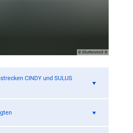
© Shutterstock
gstrecken CINDY und SULUS
ligten