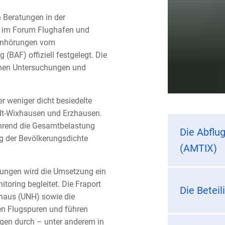
 Beratungen in der
, im Forum Flughafen und
 Anhörungen vom
(BAF) offiziell festgelegt. Die
chen Untersuchungen und
r weniger dicht besiedelte
dt-Wixhausen und Erzhausen.
hrend die Gesamtbelastung
Die Abflu
g der Bevölkerungsdichte
(AMTIX)
kungen wird die Umsetzung ein
oring begleitet. Die Fraport
Die Betei
haus (UNH) sowie die
en Flugspuren und führen
gen durch – unter anderem in