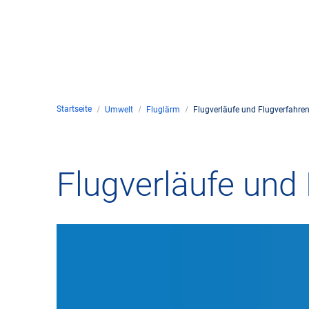
Unte
en
Kontakt
Startseite
Umwelt
Fluglärm
Flugverläufe und Flugverfahre
Stan
Unte
Flugverläufe und
Rech
Zivil
Gesc